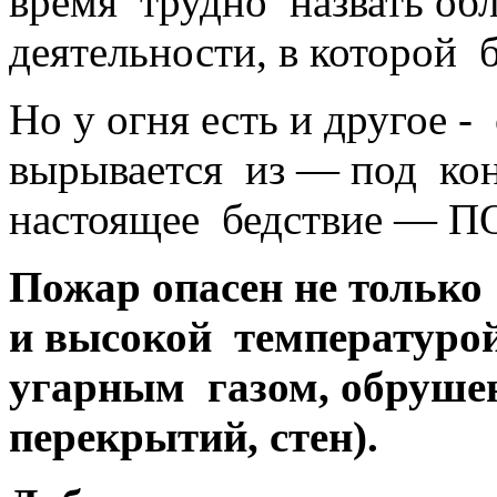
время трудно назвать об
деятельности,
в которой
б
Но
у огня
есть
и другое
- 
вырывается
из —
под кон
настоящее
бедствие —
ПО
Пожар опасен
не только
и высокой
температуро
угарным газом, обрушен
перекрытий, стен).