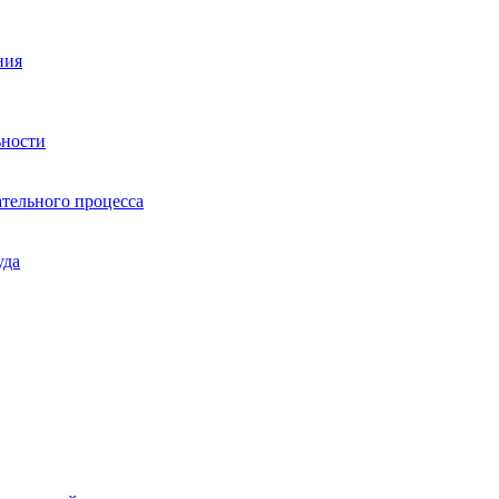
ния
ьности
тельного процесса
уда