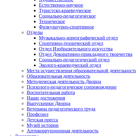
Естественно-научное
Туристско-краеведческое
Социально-педагогическое
Техническое
Физкультурно-спортивное
Отделы
Музыкально-хореографический отдел
Спортивно-технический отдел
Отдел Изобразительного искусства
Отдел Декоративно-прикладного творчества
Социально-педагогический отдел
Эколого-краеведческий отдел
Места осуществления образовательной деятельност
Образовательная деятельность
Методическая деятельность Дворца
Психолого-педагогическое сопровождение
Воспитательная работа
Наши достижения
Выпускники Дворца
Ветераны педагогического труда
Профсоюз
Детская пресса
Музей истории
Антикоррупционная деятельность