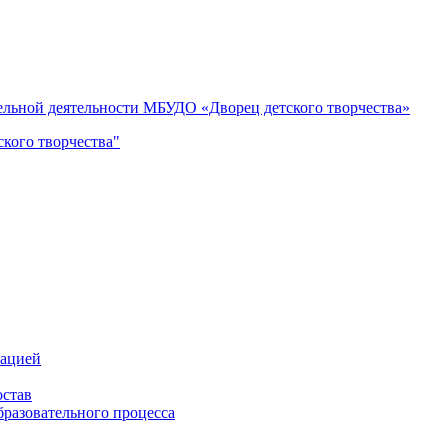
тельной деятельности МБУДО «Дворец детского творчества»
кого творчества"
зацией
остав
бразовательного процесса