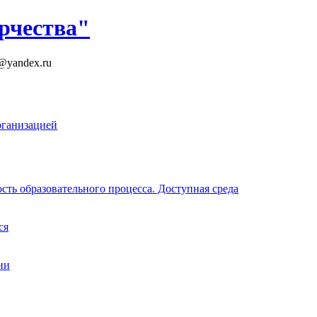
рчества"
k@yandex.ru
рганизацией
ть образовательного процесса. Доступная среда
ся
ии