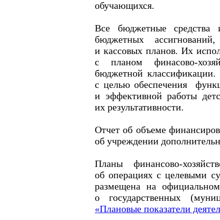
обучающихся.
Все бюджетные средства и
бюджетных ассигнований,
и кассовых
планов.
Их испол
с планом
финасово-хозя
бюджетной классификации. 
с целью
обеспечения функц
и эффективной
работы детс
их результативности.
Отчет
об объеме
финансиров
об учреждении
дополнительн
Планы финансово-хозяйс
об операциях
с целевыми
су
размещена
на официально
о государственных
(муниц
«Плановые показатели деяте