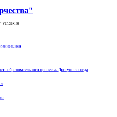
рчества"
k@yandex.ru
рганизацией
ть образовательного процесса. Доступная среда
ся
ии