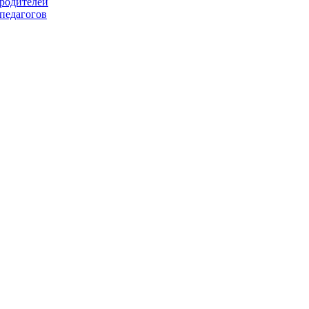
 родителей
 педагогов
Запис