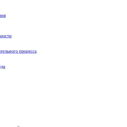
ния
ьности
тельного процесса
уда