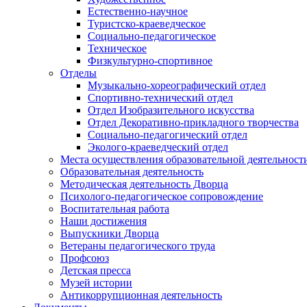
Естественно-научное
Туристско-краеведческое
Социально-педагогическое
Техническое
Физкультурно-спортивное
Отделы
Музыкально-хореографический отдел
Спортивно-технический отдел
Отдел Изобразительного искусства
Отдел Декоративно-прикладного творчества
Социально-педагогический отдел
Эколого-краеведческий отдел
Места осуществления образовательной деятельност
Образовательная деятельность
Методическая деятельность Дворца
Психолого-педагогическое сопровождение
Воспитательная работа
Наши достижения
Выпускники Дворца
Ветераны педагогического труда
Профсоюз
Детская пресса
Музей истории
Антикоррупционная деятельность