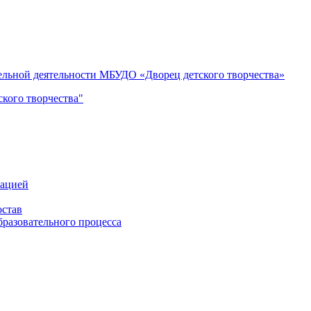
тельной деятельности МБУДО «Дворец детского творчества»
кого творчества"
зацией
остав
бразовательного процесса