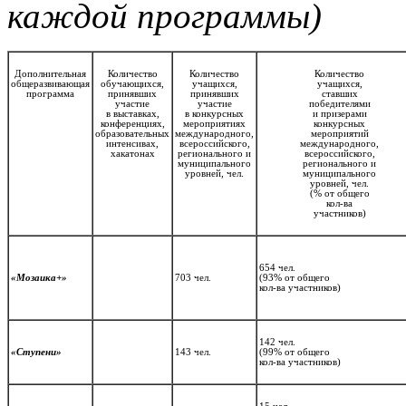
каждой программы)
Дополнительная
Количество
Количество
Количество
общеразвивающая
обучающихся,
учащихся,
учащихся,
программа
принявших
принявших
ставших
участие
участие
победителями
в выставках,
в конкурсных
и призерами
конференциях,
мероприятиях
конкурсных
образовательных
международного,
мероприятий
интенсивах,
всероссийского,
международного,
хакатонах
регионального и
всероссийского,
муниципального
регионального и
уровней, чел.
муниципального
уровней, чел.
(%
от общего
кол-ва
участников)
654 чел.
«Мозаика+»
703 чел.
(93%
от общего
кол-ва
участников)
142 чел.
«Ступени»
143 чел.
(99%
от общего
кол-ва
участников)