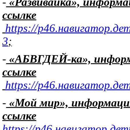
-
«Развивайка», информ
ссылке
https://р46.навигатор.дет
3
;
-
«АБВГДЕЙ-ка»,
инфор
ссылке
https://р46.навигатор.дет
-
«Мой мир», информац
ссылке
https://р46.навигатор.де