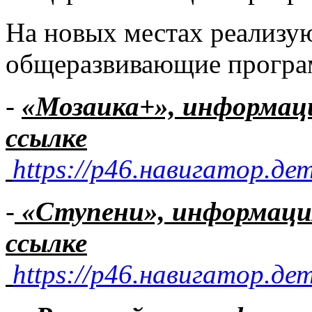
На новых местах реализу
общеразвивающие програ
-
«Мозаика+», информа
ссылке
https://р46.навигатор.де
-
«Ступени», информац
ссылке
https://р46.навигатор.де