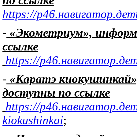
по ссылке
https://р46.навигатор.дет
-
«Экометриум», инфор
ссылке
https://р46.навигатор.де
-
«Каратэ киокушинкай»
доступны по ссылке
https://р46.навигатор.де
kiokushinkai
;