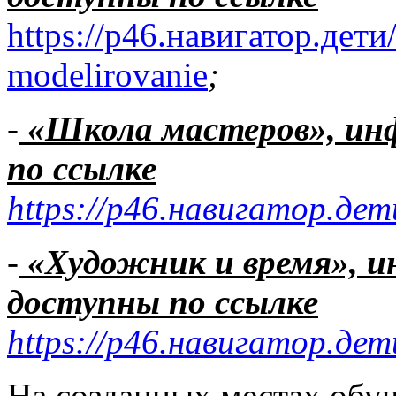
https://р46.навигатор.дет
modelirovanie
;
-
«Школа мастеров», и
по ссылке
https://р46.навигатор.дет
-
«Художник
и время»,
и
доступны по ссылке
https://р46.навигатор.дет
На созданных местах обу