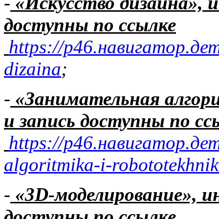
-
«Искусство дизайна»,
доступны по ссылке
https://р46.навигатор.де
dizaina
;
-
«Занимательная алгор
и запись
доступны по сс
https://р46.навигатор.де
algoritmika-i-robototekhni
-
«3
D
-моделирование», 
доступны по ссылке