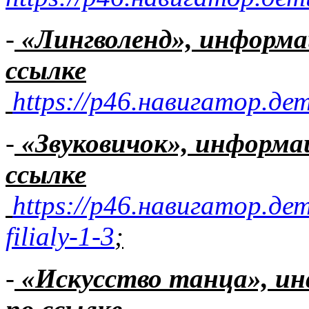
-
«Лингволенд», информ
ссылке
https://р46.навигатор.де
-
«Звуковичок», информ
ссылке
https://р46.навигатор.де
filialy-1-3
;
-
«Искусство танца», и