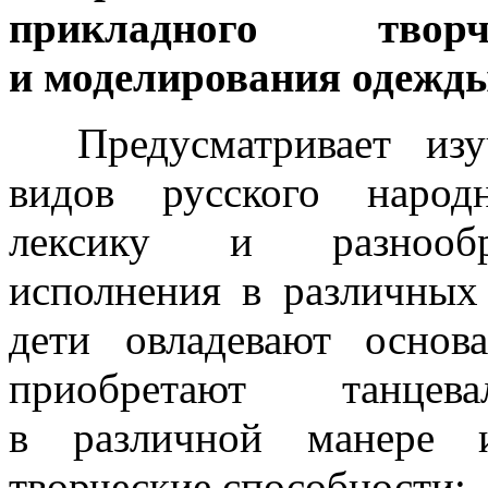
прикладного творч
и моделирования
одежд
Предусматривает изуч
видов русского народ
лексику
и разнообр
исполнения
в различных
дети овладевают основ
приобретают танцев
в различной
манере ис
творческие способности;