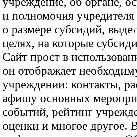
учреждение,
об органе,
ос
и полномочия
учредителя
о размере
субсидий, выде
целях,
на которые
субсиди
Сайт прост
в использован
он отображает
необходим
учреждении: контакты, р
афишу основных мероприя
событий, рейтинг учреж
оценки
и многое
другое.
В